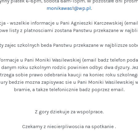
czynny piatek 6-8pm, sobota 8am-15pm. W pozostałe dni prosmy
monikawas1@wp.pl
.
cja - wszelkie informacje u Pani Agnieszki Karczewskiej (emai
owe listy z platnosciami zostana Panstwu przekazane w najbli
ty zajec szkolnych beda Panstwu przekazane w najblizsze sobo
formacje u Pani Moniki Wasilewskiej (email badz telefon pod
w danym roku szkolnym rodzic powinien odbyc dwa dyzury. Jeze
trzega sobie prawo odebrania kaucji na koniec roku szkolnego
yzury bedzie mozna zapisywac sie u Pani Moniki Wasilewskiej 
bramie, a takze telefonicznie badz poprzez email.
Z gory dziekuje za wspolprace.
Czekamy z niecierpliwoscia na spotkanie .