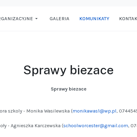
RGANIZACYJNE
GALERIA
KOMUNIKATY
KONTAK
Sprawy biezace
Sprawy biezace
ora szkoly - Monika Wasilewska (
monikawas1@wp.pl
, 074454
oły - Agnieszka Karczewska (
schoolworcester@gmail.com
, 0