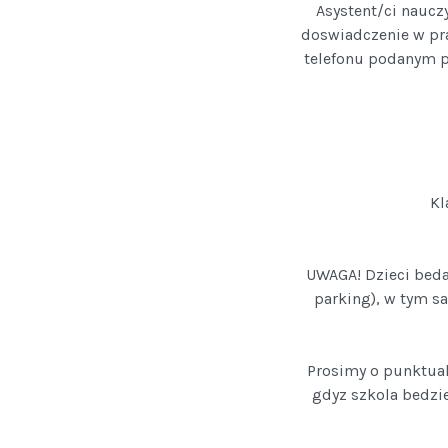
Asystent/ci nauczy
doswiadczenie w pr
telefonu podanym p
Kl
UWAGA! Dzieci beda
parking), w tym s
Prosimy o punktual
gdyz szkola bedzi