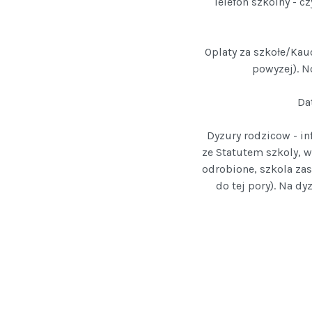
Telefon szkolny - 
Oplaty za szkołe/Kau
powyzej). N
Da
Dyzury rodzicow - in
ze Statutem szkoly, 
odrobione, szkola zas
do tej pory). Na d