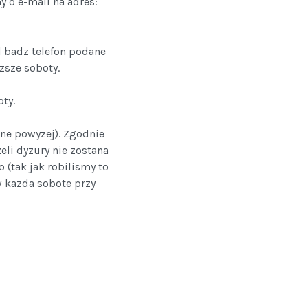
 o e-mail na adres:
l badz telefon podane
zsze soboty.
ty.
ane powyzej). Zgodnie
li dyzury nie zostana
 (tak jak robilismy to
w kazda sobote przy