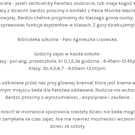
ciela - jezeli zechcieliby Panstwo osobiscie, lub znaja kogoś 
acy z dziecmi bardzo prosimy o kontakt z Pania Monika Was
owyzej. Bardzo chetnie przyjmiemy do Naszego grona osoby, k
sprawowac funkcje asystentow w klasach. Z gory dziekujemy!
Biblioteka szkolna - Pani Agnieszka Lisowska.
Godziny zajec w kazda sobote-
asy : pol-ang, przedszkole, kl 0,1,2,3a godzina - 8.45am-12.45
Klasy: 3b,4,5,6,7 - 9.00am-13.00pm.
 odbierane przez nas przy glownej bramie( ktora jest brama 
amym miejscu beda dla Panstwa oddawane. Rodzice nie wchodz
Bardzo prosimy o wyrozumialosc , wspolprace i zaufanie.
nosc!!! W momencie spoznienia niestety dzieci nie beda mogly
e zamykana na czas zajec. Nie ma rowniez mozliwosci wczesni
dzieci ze szkoly.