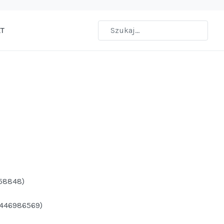
T
58848)
7446986569)