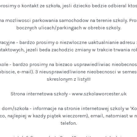
prosimy o kontakt ze szkoła, jesli dziecko bedzie odbieral ktos 
ma mozliwosci parkowania samochodow na terenie szkoly. Pr
bocznych ulicach/parkingach w obrebie szkoly.
acyjne - bardzo prosimy o niezwloczne uaktualnianie adresu
aktowych, jezeli beda zachodzic zmiany w trakcie trwania ro
ole - bardzo prosimy na biezaco usprawiedliwiac nieobecnos
sobiscie, e-mail). 3 nieusprawiedliwione nieobecnosci w semes
skreslonym z listy!!!
Strona internetowa szkoły - www.szkolaworcester.uk
dom/szkoła - informacje na stronie internetowej szkoly w 'K
co, najlepiej w kazdy piątek wieczorem), email, natomiast w 
telefon.