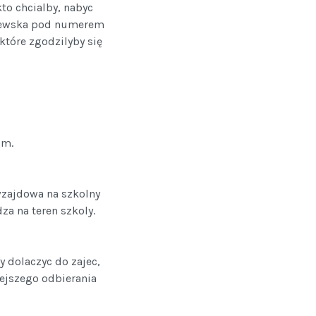
kto chcialby, nabyc
ilewska pod numerem
tóre zgodzilyby się
pm.
wzajdowa na szkolny
a na teren szkoly.
 dolaczyc do zajec,
ejszego odbierania